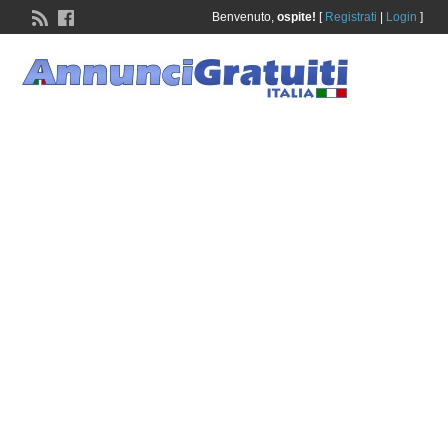
Benvenuto,
ospite!
[
Registrati
|
Login
]