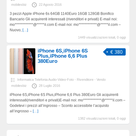
mobilesbiz
22 Agosto 2016
3 pezzi Apple iPhone 6s 64GB 1140Euro 16GB 128GB Bonifico
Bancario Gli acquirenti interessati (rivenditori e privati) E-mail noi:
mo************@*****il.com E-mail noi: mo************@*****il.com –
Nuovo,
[…]
1449 visualizzazioni totali, 0 oggi
iPhone 6S,iPhone 6S
€ 380
Plus,iPhone 6,6 Plus
380Euro
Informatica Telefonia Audio-Video-Foto - Rivenditore - Vendo
mobilesbiz
28 Luglio 2016
iPhone 6S,iPhone 6S Plus,iPhone 6,6 Plus 380Euro Gli acquirenti
interessati(rivenditori e privati)E-mail noi: mo************@*****il.com –
Godetevi i prezzi all’ingrosso – Sconto accessibile l’acquisto
all’ingrosso –
[…]
1382 visualizzazioni totali, 0 oggi