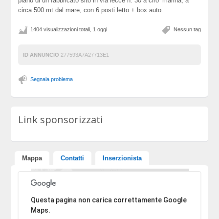
piano di un fabbricato sito in via lecce n. 30 a ciro’ marina, a
circa 500 mt dal mare, con 6 posti letto + box auto.
1404 visualizzazioni totali, 1 oggi
Nessun tag
ID ANNUNCIO
277593A7A27713E1
Segnala problema
Link sponsorizzati
Mappa
Contatti
Inserzionista
Ci dispiace, l'indirizzo non è stato trovato.
Questa pagina non carica correttamente Google
Maps.