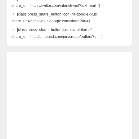
share_url='https://twitter.com/intent/tweet?text=&url=']
[classipress_share_button icon='fa-google-plus'
share_url='https://plus.google.com/share?url=']
[classipress_share_button icon='fa-pinterest'
share_url='http://pinterest.com/pin/create/button/?url=']