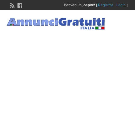
Benvenuto,
ospite!
[
Registrati
|
Login
]