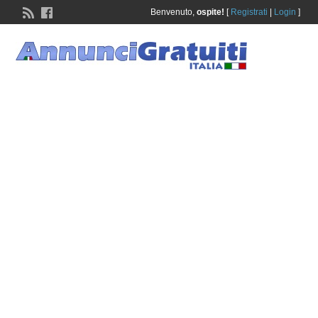
Benvenuto,
ospite!
[
Registrati
|
Login
]