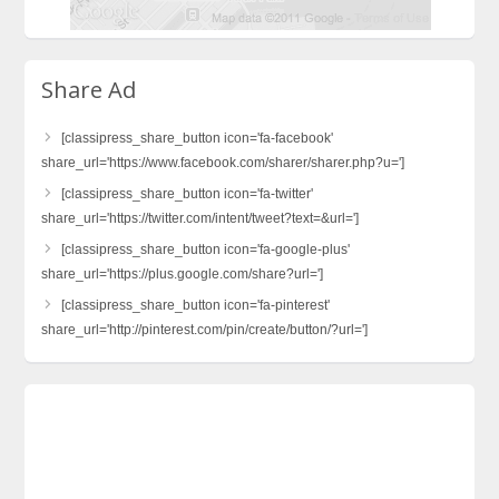
Share Ad
[classipress_share_button icon='fa-facebook'
share_url='https://www.facebook.com/sharer/sharer.php?u=']
[classipress_share_button icon='fa-twitter'
share_url='https://twitter.com/intent/tweet?text=&url=']
[classipress_share_button icon='fa-google-plus'
share_url='https://plus.google.com/share?url=']
[classipress_share_button icon='fa-pinterest'
share_url='http://pinterest.com/pin/create/button/?url=']