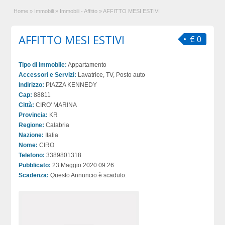
Home
»
Immobili
»
Immobili - Affitto
»
AFFITTO MESI ESTIVI
AFFITTO MESI ESTIVI
€ 0
Tipo di Immobile:
Appartamento
Accessori e Servizi:
Lavatrice, TV, Posto auto
Indirizzo:
PIAZZA KENNEDY
Cap:
88811
Città:
CIRO' MARINA
Provincia:
KR
Regione:
Calabria
Nazione:
Italia
Nome:
CIRO
Telefono:
3389801318
Pubblicato:
23 Maggio 2020 09:26
Scadenza:
Questo Annuncio è scaduto.