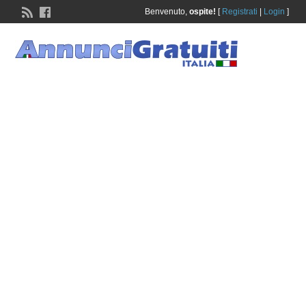
Benvenuto,
ospite!
[
Registrati
|
Login
]