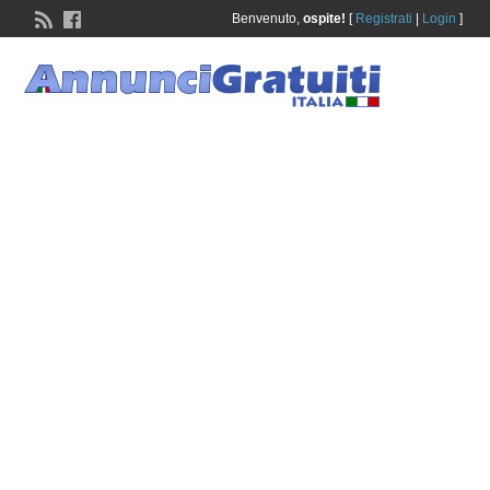
Benvenuto,
ospite!
[
Registrati
|
Login
]