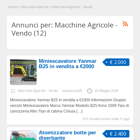
Home
»
Macchine Agricole
»
Macchine Agricole - Vendo
Annunci per: Macchine Agricole -
Vendo (12)
Miniescavatore Yanmar
€ 2.000
B25 in vendita a €2000
Macchine Agricole - Vendo
ariaslucas08
18 Maggio 2026
Miniescavatore Yanmar B25 in vendita a €2000 Informazioni Gruppo
veicolo Miniescavatore Marca Yanmar Modello B25 Anno 2009 Tipo di
carrozzeria Altro Tipo di cabina Chiusa
[…]
313 visualizzazioni totali, 9 oggi
Atomizzatore botte per
€ 2.400
diserbante