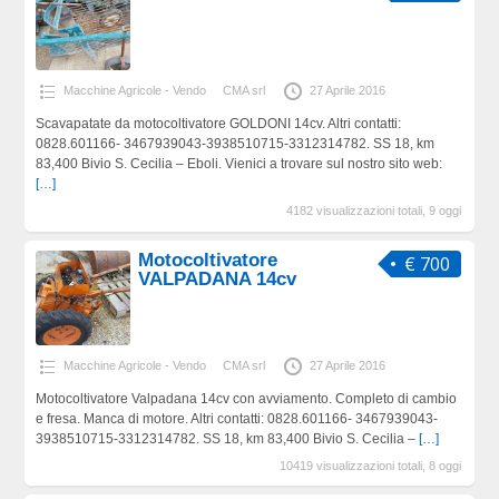
Macchine Agricole - Vendo
CMA srl
27 Aprile 2016
Scavapatate da motocoltivatore GOLDONI 14cv. Altri contatti:
0828.601166- 3467939043-3938510715-3312314782. SS 18, km
83,400 Bivio S. Cecilia – Eboli. Vienici a trovare sul nostro sito web:
[…]
4182 visualizzazioni totali, 9 oggi
Motocoltivatore
€ 700
VALPADANA 14cv
Macchine Agricole - Vendo
CMA srl
27 Aprile 2016
Motocoltivatore Valpadana 14cv con avviamento. Completo di cambio
e fresa. Manca di motore. Altri contatti: 0828.601166- 3467939043-
3938510715-3312314782. SS 18, km 83,400 Bivio S. Cecilia –
[…]
10419 visualizzazioni totali, 8 oggi