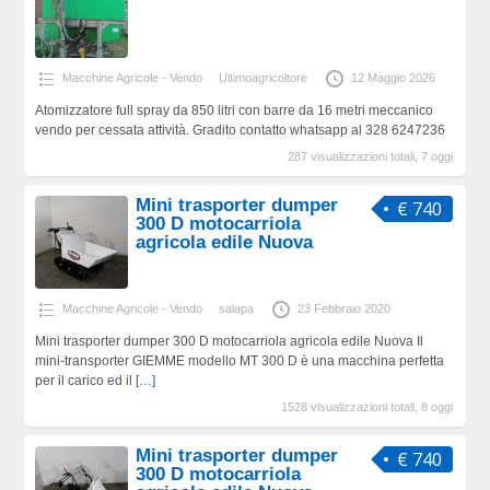
Macchine Agricole - Vendo
Ultimoagricoltore
12 Maggio 2026
Atomizzatore full spray da 850 litri con barre da 16 metri meccanico
vendo per cessata attività. Gradito contatto whatsapp al 328 6247236
287 visualizzazioni totali, 7 oggi
Mini trasporter dumper
€ 740
300 D motocarriola
agricola edile Nuova
Macchine Agricole - Vendo
salapa
23 Febbraio 2020
Mini trasporter dumper 300 D motocarriola agricola edile Nuova Il
mini-transporter GIEMME modello MT 300 D è una macchina perfetta
per il carico ed il
[…]
1528 visualizzazioni totali, 8 oggi
Mini trasporter dumper
€ 740
300 D motocarriola