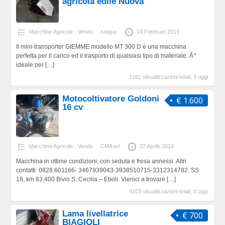
agricola edile Nuova
Macchine Agricole - Vendo
salapa
14 Febbraio 2019
Il mini-transporter GIEMME modello MT 300 D è una macchina
perfetta per il carico ed il trasporto di qualsiasi tipo di materiale. Ã^
ideale per
[…]
2181 visualizzazioni totali, 8 oggi
Motocoltivatore Goldoni
€ 1.600
16 cv
Macchine Agricole - Vendo
CMA srl
27 Aprile 2016
Macchina in ottime condizioni, con seduta e fresa annessi. Altri
contatti: 0828.601166- 3467939043-3938510715-3312314782. SS
18, km 83,400 Bivio S. Cecilia – Eboli. Vienici a trovare
[…]
4103 visualizzazioni totali, 8 oggi
Lama livellatrice
€ 700
BIAGIOLI