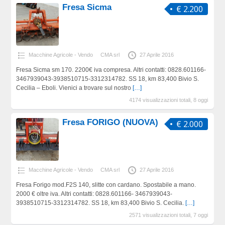
Fresa Sicma
€ 2.200
Macchine Agricole - Vendo
CMA srl
27 Aprile 2016
Fresa Sicma sm 170. 2200€ iva compresa. Altri contatti: 0828.601166-
3467939043-3938510715-3312314782. SS 18, km 83,400 Bivio S.
Cecilia – Eboli. Vienici a trovare sul nostro
[…]
4174 visualizzazioni totali, 8 oggi
Fresa FORIGO (NUOVA)
€ 2.000
Macchine Agricole - Vendo
CMA srl
27 Aprile 2016
Fresa Forigo mod.F2S 140, slitte con cardano. Spostabile a mano.
2000 € oltre iva. Altri contatti: 0828.601166- 3467939043-
3938510715-3312314782. SS 18, km 83,400 Bivio S. Cecilia.
[…]
2571 visualizzazioni totali, 7 oggi