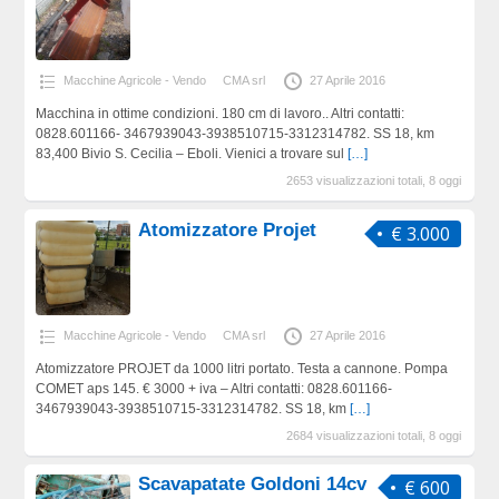
Macchine Agricole - Vendo
CMA srl
27 Aprile 2016
Macchina in ottime condizioni. 180 cm di lavoro.. Altri contatti:
0828.601166- 3467939043-3938510715-3312314782. SS 18, km
83,400 Bivio S. Cecilia – Eboli. Vienici a trovare sul
[…]
2653 visualizzazioni totali, 8 oggi
Atomizzatore Projet
€ 3.000
Macchine Agricole - Vendo
CMA srl
27 Aprile 2016
Atomizzatore PROJET da 1000 litri portato. Testa a cannone. Pompa
COMET aps 145. € 3000 + iva – Altri contatti: 0828.601166-
3467939043-3938510715-3312314782. SS 18, km
[…]
2684 visualizzazioni totali, 8 oggi
Scavapatate Goldoni 14cv
€ 600