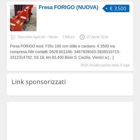
Fresa FORIGO (NUOVA)
€ 3.500
Macchine Agricole - Vendo
CMA srl
27 Aprile 2016
Fresa FORIGO mod. F35c 160 con slitte e cardano. € 3500 iva
compresa.Altri contatti: 0828.601166- 3467939043-3938510715-
3312314782. SS 18, km 83,400 Bivio S. Cecilia. Vienici a
[…]
3019 visualizzazioni totali, 8 oggi
Link sponsorizzati