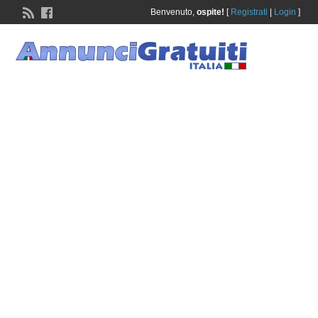
Benvenuto,
ospite!
[
Registrati
|
Login
]