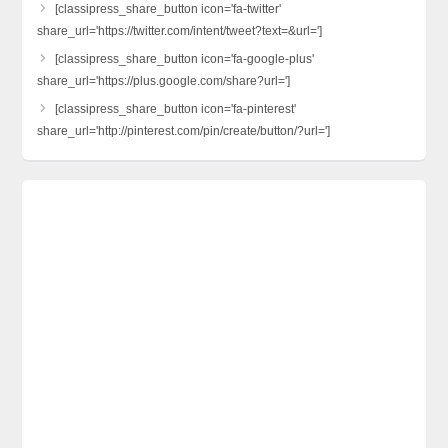
[classipress_share_button icon='fa-twitter'
share_url='https://twitter.com/intent/tweet?text=&url=']
[classipress_share_button icon='fa-google-plus'
share_url='https://plus.google.com/share?url=']
[classipress_share_button icon='fa-pinterest'
share_url='http://pinterest.com/pin/create/button/?url=']