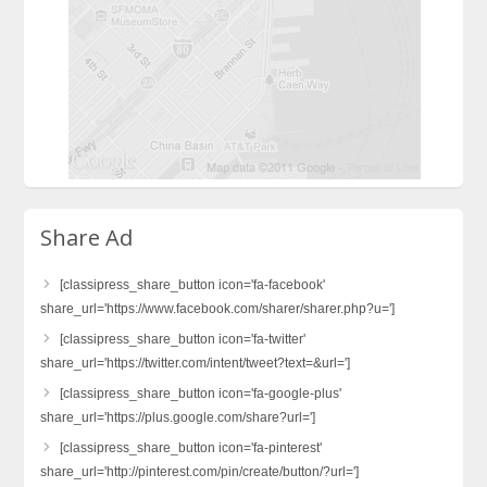
Share Ad
[classipress_share_button icon='fa-facebook'
share_url='https://www.facebook.com/sharer/sharer.php?u=']
[classipress_share_button icon='fa-twitter'
share_url='https://twitter.com/intent/tweet?text=&url=']
[classipress_share_button icon='fa-google-plus'
share_url='https://plus.google.com/share?url=']
[classipress_share_button icon='fa-pinterest'
share_url='http://pinterest.com/pin/create/button/?url=']