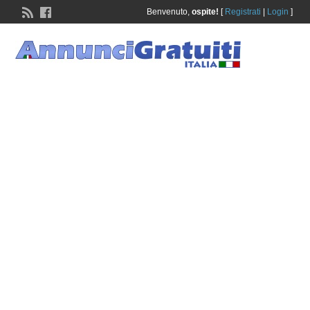
Benvenuto,
ospite!
[
Registrati
|
Login
]