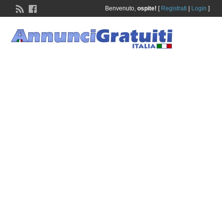
Benvenuto,
ospite!
[
Registrati
|
Login
]