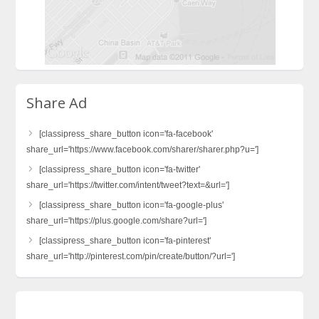
Share Ad
[classipress_share_button icon='fa-facebook'
share_url='https://www.facebook.com/sharer/sharer.php?u=']
[classipress_share_button icon='fa-twitter'
share_url='https://twitter.com/intent/tweet?text=&url=']
[classipress_share_button icon='fa-google-plus'
share_url='https://plus.google.com/share?url=']
[classipress_share_button icon='fa-pinterest'
share_url='http://pinterest.com/pin/create/button/?url=']