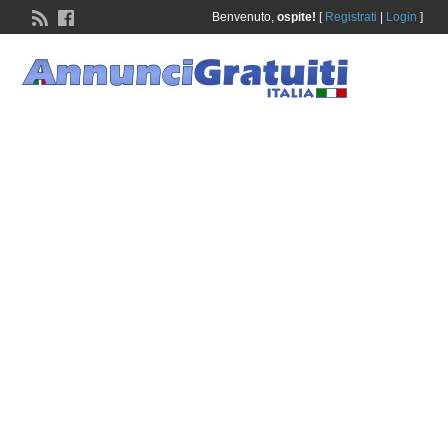
Benvenuto,
ospite!
[
Registrati
|
Login
]