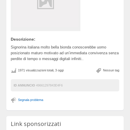
Descrizione:
Signorina italiana molto bella bionda conoscerebbe uomo
posizionato maturo motivato ad un’immediata convivenza senza
perdite di tempo o messaggi digitali infiniti..
1971 visualizzazioni totali, 3 oggi
Nessun tag
ID ANNUNCIO
49661297843E4F6
Segnala problema
Link sponsorizzati