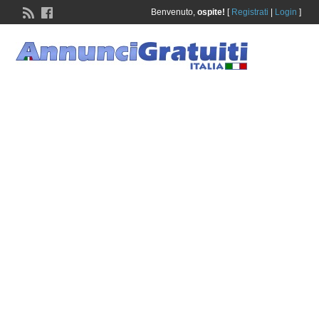
Benvenuto,
ospite!
[
Registrati
|
Login
]