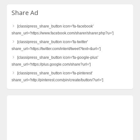
Share Ad
[classipress_share_button icon='fa-facebook'
share_url='https://www.facebook.com/sharer/sharer.php?u=']
[classipress_share_button icon='fa-twitter'
share_url='https://twitter.com/intent/tweet?text=&url=']
[classipress_share_button icon='fa-google-plus'
share_url='https://plus.google.com/share?url=']
[classipress_share_button icon='fa-pinterest'
share_url='http://pinterest.com/pin/create/button/?url=']