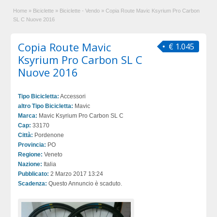
Home
»
Biciclette
»
Biciclette - Vendo
»
Copia Route Mavic Ksyrium Pro Carbon
SL C Nuove 2016
Copia Route Mavic
€ 1.045
Ksyrium Pro Carbon SL C
Nuove 2016
Tipo Bicicletta:
Accessori
altro Tipo Bicicletta:
Mavic
Marca:
Mavic Ksyrium Pro Carbon SL C
Cap:
33170
Città:
Pordenone
Provincia:
PO
Regione:
Veneto
Nazione:
Italia
Pubblicato:
2 Marzo 2017 13:24
Scadenza:
Questo Annuncio è scaduto.