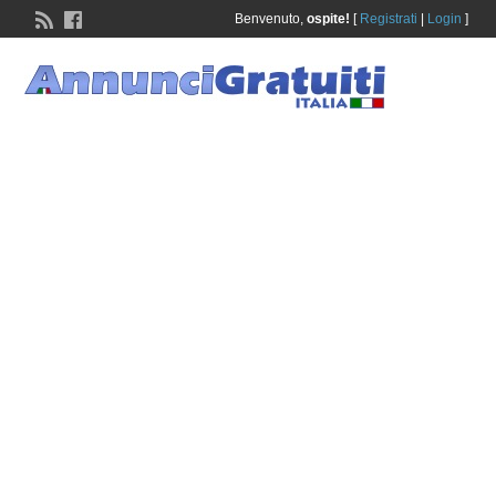
Benvenuto,
ospite!
[
Registrati
|
Login
]