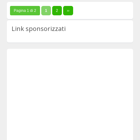
Pagina 1 di 2
1
2
››
Link sponsorizzati