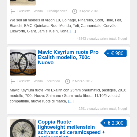
Biciclette - Vendo
urbanpedaler
3 Aprile 2018
We sell all models of Argon 18, Colnago, Pinarello, Scott, Time, Felt,
Bianchi, BMC, Quintana Roo, Merida, Yeti, Cannondale, Cervélo,
Ellsworth, Giant, Jamis, Klein, Kona,
[…]
48343 visualizzazioni totali, 5 oggi
Mavic Ksyrium ruote Pro
€ 980
Exalith modello, 700c
Nuovo
Biciclette - Vendo
ferrarioo
2 Marzo 2017
Mavic Ksyrium ruote Pro Exalith con 25mm pneumatici, pastiglie, 2016
modello, 700c Nuovo Shimano / Sram ruota libera, 11/10/9 velocità
compatibile. nuove ruote di marca,
[…]
2291 visualizzazioni totali, 6 oggi
Coppia Ruote
€ 2.300
lightweight meilenstein
schwarz ed ceramicspeed +