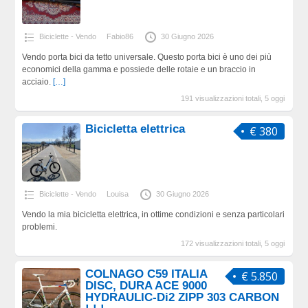
Biciclette - Vendo
Fabio86
30 Giugno 2026
Vendo porta bici da tetto universale. Questo porta bici è uno dei più
economici della gamma e possiede delle rotaie e un braccio in
acciaio.
[…]
191 visualizzazioni totali, 5 oggi
Bicicletta elettrica
€ 380
Biciclette - Vendo
Louisa
30 Giugno 2026
Vendo la mia bicicletta elettrica, in ottime condizioni e senza particolari
problemi.
172 visualizzazioni totali, 5 oggi
COLNAGO C59 ITALIA
€ 5.850
DISC, DURA ACE 9000
HYDRAULIC-Di2 ZIPP 303 CARBON