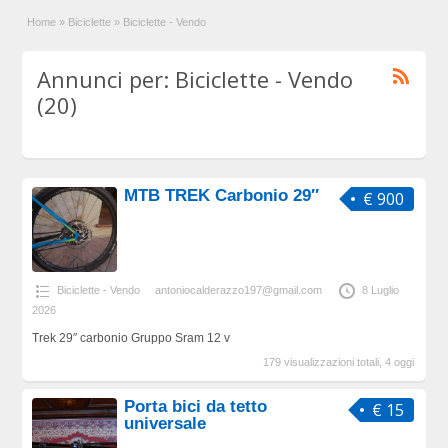
Home
»
Biciclette
»
Biciclette - Vendo
Annunci per: Biciclette - Vendo
(20)
MTB TREK Carbonio 29″
€ 900
Biciclette - Vendo
antoniocalderazzo197@gmail.com
8 Luglio
2026
Trek 29″ carbonio Gruppo Sram 12 v
179 visualizzazioni totali, 4 oggi
Porta bici da tetto
€ 15
universale