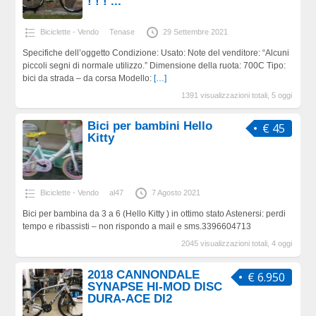
! ! ! ...
Biciclette - Vendo
Tenase
29 Settembre 2021
Specifiche dell’oggetto Condizione: Usato: Note del venditore: “Alcuni
piccoli segni di normale utilizzo.” Dimensione della ruota: 700C Tipo:
bici da strada – da corsa Modello:
[…]
1391 visualizzazioni totali, 5 oggi
Bici per bambini Hello
€ 45
Kitty
Biciclette - Vendo
al47
7 Agosto 2021
Bici per bambina da 3 a 6 (Hello Kitty ) in ottimo stato Astenersi: perdi
tempo e ribassisti – non rispondo a mail e sms.3396604713
2045 visualizzazioni totali, 4 oggi
2018 CANNONDALE
€ 6.950
SYNAPSE HI-MOD DISC
DURA-ACE DI2