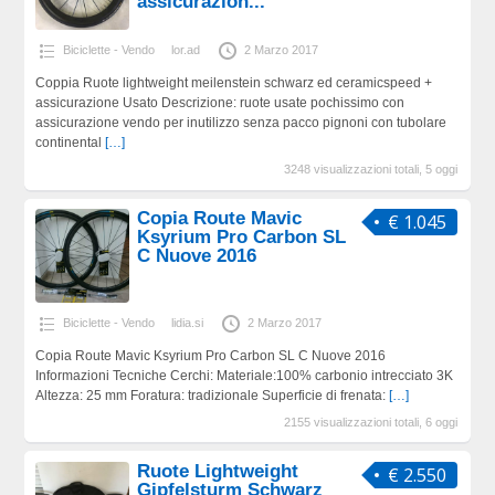
assicurazion...
Biciclette - Vendo
lor.ad
2 Marzo 2017
Coppia Ruote lightweight meilenstein schwarz ed ceramicspeed +
assicurazione Usato Descrizione: ruote usate pochissimo con
assicurazione vendo per inutilizzo senza pacco pignoni con tubolare
continental
[…]
3248 visualizzazioni totali, 5 oggi
Copia Route Mavic
€ 1.045
Ksyrium Pro Carbon SL
C Nuove 2016
Biciclette - Vendo
lidia.si
2 Marzo 2017
Copia Route Mavic Ksyrium Pro Carbon SL C Nuove 2016
Informazioni Tecniche Cerchi: Materiale:100% carbonio intrecciato 3K
Altezza: 25 mm Foratura: tradizionale Superficie di frenata:
[…]
2155 visualizzazioni totali, 6 oggi
Ruote Lightweight
€ 2.550
Gipfelsturm Schwarz