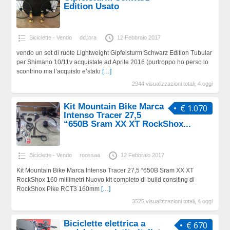
Edition Usato
Biciclette - Vendo
dd.lora
12 Febbraio 2017
vendo un set di ruote Lightweight Gipfelsturm Schwarz Edition Tubular
per Shimano 10/11v acquistate ad Aprile 2016 (purtroppo ho perso lo
scontrino ma l’acquisto e’stato
[…]
2944 visualizzazioni totali, 4 oggi
Kit Mountain Bike Marca
€ 1.070
Intenso Tracer 27,5
“650B Sram XX XT RockShox...
Biciclette - Vendo
roossaa
12 Febbraio 2017
Kit Mountain Bike Marca Intenso Tracer 27,5 “650B Sram XX XT
RockShox 160 millimetri Nuovo kit completo di build consiting di
RockShox Pike RCT3 160mm
[…]
3525 visualizzazioni totali, 4 oggi
Biciclette elettrica a
€ 670