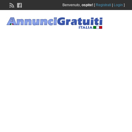
Benvenuto,
ospite!
[
Registrati
|
Login
]