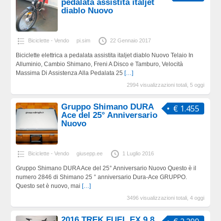
pedalata assistita italjet
diablo Nuovo
Biciclette - Vendo
pi.sim
22 Gennaio 2017
Biciclette elettrica a pedalata assistita italjet diablo Nuovo Telaio In
Alluminio, Cambio Shimano, Freni A Disco e Tamburo, Velocità
Massima Di Assistenza Alla Pedalata 25
[…]
2994 visualizzazioni totali, 5 oggi
Gruppo Shimano DURA
€ 1.455
Ace del 25° Anniversario
Nuovo
Biciclette - Vendo
giusepp.ee
1 Luglio 2016
Gruppo Shimano DURA Ace del 25° Anniversario Nuovo Questo è il
numero 2846 di Shimano 25 ° anniversario Dura-Ace GRUPPO.
Questo set è nuovo, mai
[…]
3496 visualizzazioni totali, 4 oggi
2016 TREK FUEL EX 9.8