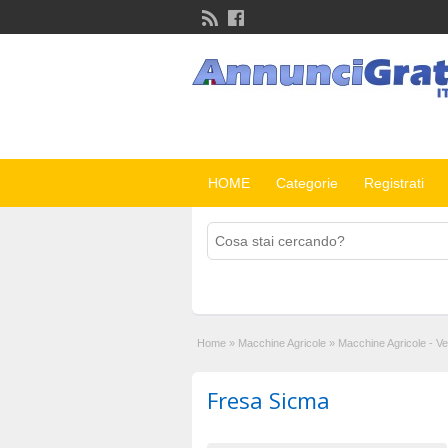
HOME
Categorie
Registrati
Home
»
Macchine Agricole
»
Macchine Agricole - V
Fresa Sicma