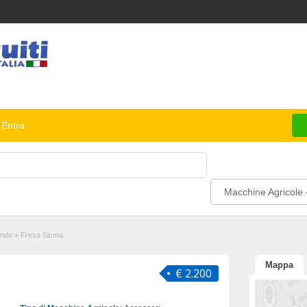
Entra
Macchine Agricole 
endo
»
Fresa Sicma
Mappa
€ 2.200