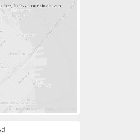
spiace, l'indirizzo non è stato trovato.
Ad