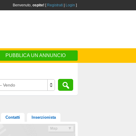
Benvenuto,
ospite!
[
Registrati
|
Login
]
PUBBLICA UN ANNUNCIO
– Vendo
Contatti
Inserzionista