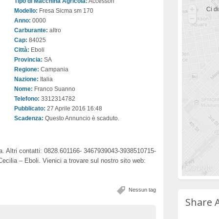
Tipo di Macchina Agricola:
Accessori
Ci di
Modello:
Fresa Sicma sm 170
Anno:
0000
Carburante:
altro
Cap:
84025
Città:
Eboli
Provincia:
SA
Regione:
Campania
Nazione:
Italia
Nome:
Franco Suanno
Telefono:
3312314782
Pubblicato:
27 Aprile 2016 16:48
Scadenza:
Questo Annuncio è scaduto.
 Altri contatti: 0828.601166- 3467939043-3938510715-
ilia – Eboli. Vienici a trovare sul nostro sito web:
Nessun tag
Share 