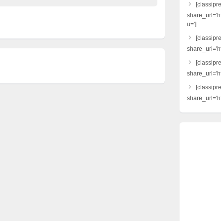
[classipr
share_url='h
u=']
[classipre
share_url='ht
[classipr
share_url='h
[classipr
share_url='ht