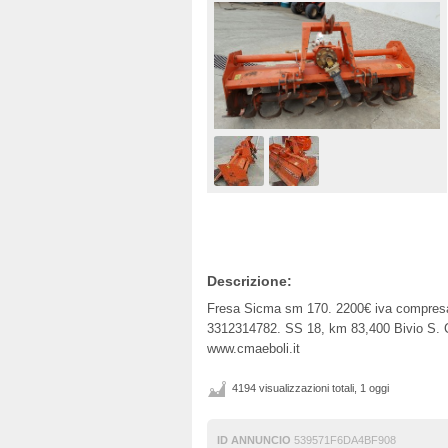
Descrizione:
Fresa Sicma sm 170. 2200€ iva compresa.
3312314782. SS 18, km 83,400 Bivio S. Cec
www.cmaeboli.it
4194 visualizzazioni totali, 1 oggi
ID ANNUNCIO
539571F6DA4BF908