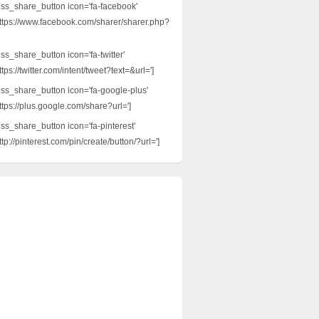
ess_share_button icon='fa-facebook'
ttps://www.facebook.com/sharer/sharer.php?
ss_share_button icon='fa-twitter'
tps://twitter.com/intent/tweet?text=&url=']
ess_share_button icon='fa-google-plus'
ttps://plus.google.com/share?url=']
ess_share_button icon='fa-pinterest'
tp://pinterest.com/pin/create/button/?url=']