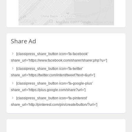
Share Ad
[classipress_share_button icon='fa-facebook'
share_url='https://www.facebook.com/sharer/sharer.php?u=']
[classipress_share_button icon='fa-twitter'
share_url='https://twitter.com/intent/tweet?text=&url=']
[classipress_share_button icon='fa-google-plus'
share_url='https://plus.google.com/share?url=']
[classipress_share_button icon='fa-pinterest'
share_url='http://pinterest.com/pin/create/button/?url=']