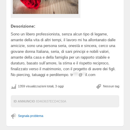
Descrizione:
Sono un libero professionista, senza alcun tipo di legame,
amante della vita di altri tempi, il lavoro mi ha allontanato dalle
amicizie, sono una persona seria, onestà e sincera, cerco una
giovane donna Italiana, seria, di sani principi e nobili valori,
amante della casa e della famiglia per un rapporto stabile e
duraturo, basato sull’amore, la stima e il rispetto reciproco,
finalizzato verso il matrimonio, con il progetto di avere dei figli.
No piercing, tatuaggi e perditempo.
tr
****
@
**
il.com
1359 visualizzazioni totali, 3 oggi
Nessun tag
ID ANNUNCIO
83463637ECD4C50A
Segnala problema