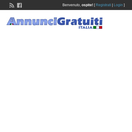
Benvenuto,
ospite!
[
Registrati
|
Login
]