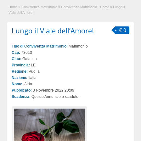
Home
»
Convivenza Matrimonio
»
Convivenza Matrimonio - Uomo
»
Lungo il
Viale dell’Amore!
Lungo il Viale dell’Amore!
€ 0
Tipo di Convivenza Matrimonio:
Matrimonio
Cap:
73013
Città:
Galatina
Provincia:
LE
Regione:
Puglia
Nazione:
Italia
Nome:
Aldo
Pubblicato:
3 Novembre 2022 20:09
Scadenza:
Questo Annuncio è scaduto.