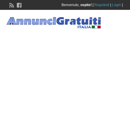
Benvenuto,
ospite!
[
Registrati
|
Login
]