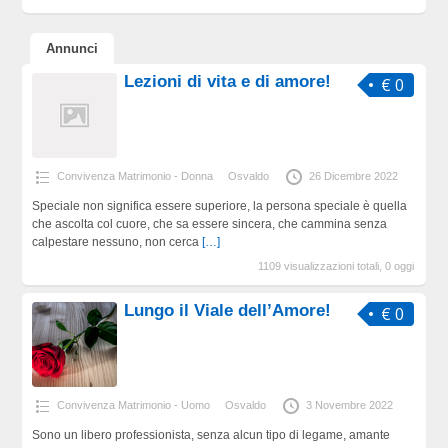
Annunci
Lezioni di vita e di amore!
€ 0
Convivenza Matrimonio - Donna
Osvaldo
26 Dicembre 2022
Speciale non significa essere superiore, la persona speciale è quella
che ascolta col cuore, che sa essere sincera, che cammina senza
calpestare nessuno, non cerca
[…]
1109 visualizzazioni totali, 0 oggi
Lungo il Viale dell’Amore!
€ 0
Convivenza Matrimonio - Uomo
Osvaldo
3 Novembre 2022
Sono un libero professionista, senza alcun tipo di legame, amante