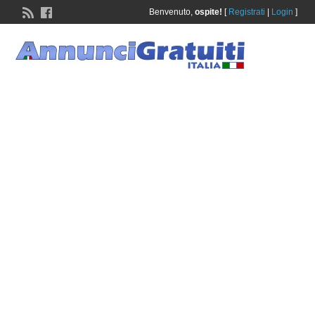
Benvenuto,
ospite!
[
Registrati
|
Login
]