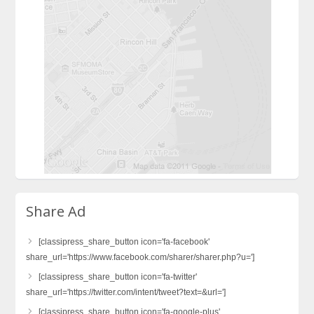
Share Ad
[classipress_share_button icon='fa-facebook'
share_url='https://www.facebook.com/sharer/sharer.php?u=']
[classipress_share_button icon='fa-twitter'
share_url='https://twitter.com/intent/tweet?text=&url=']
[classipress_share_button icon='fa-google-plus'