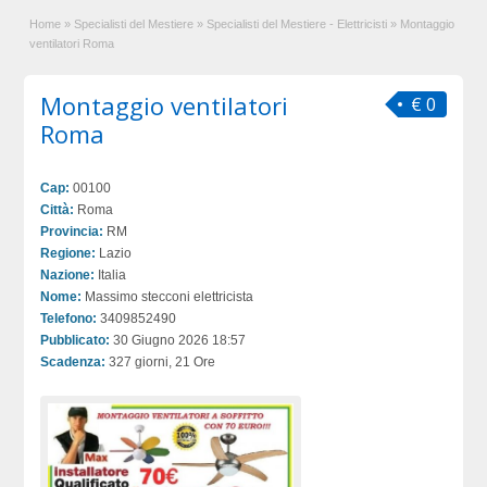
Home
»
Specialisti del Mestiere
»
Specialisti del Mestiere - Elettricisti
»
Montaggio
ventilatori Roma
Montaggio ventilatori
€ 0
Roma
Cap:
00100
Città:
Roma
Provincia:
RM
Regione:
Lazio
Nazione:
Italia
Nome:
Massimo stecconi elettricista
Telefono:
3409852490
Pubblicato:
30 Giugno 2026 18:57
Scadenza:
327 giorni, 21 Ore