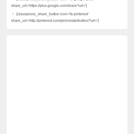
share_url='https://plus.google.com/share?url=']
[classipress_share_button icon='fa-pinterest'
share_url='http://pinterest.com/pin/create/button/?url=']