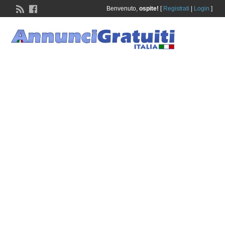
Benvenuto,
ospite!
[
Registrati
|
Login
]