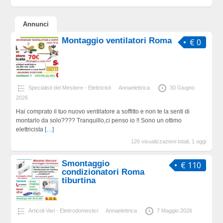
Annunci
Montaggio ventilatori Roma
€ 0
Specialisti del Mestiere - Elettricisti
Annaelettrica
30 Giugno
2026
Hai comprato il tuo nuovo ventilatore a soffitto e non te la senti di
montarlo da solo???? Tranquillo,ci penso io !! Sono un ottimo
elettricista
[…]
126 visualizzazioni totali, 1 oggi
Smontaggio
€ 110
condizionatori Roma
tiburtina
Articoli Vari - Elettrodomestici
Annaelettrica
7 Maggio 2026