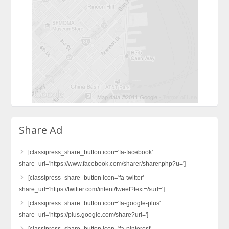
Share Ad
[classipress_share_button icon='fa-facebook'
share_url='https://www.facebook.com/sharer/sharer.php?u=']
[classipress_share_button icon='fa-twitter'
share_url='https://twitter.com/intent/tweet?text=&url=']
[classipress_share_button icon='fa-google-plus'
share_url='https://plus.google.com/share?url=']
[classipress_share_button icon='fa-pinterest'