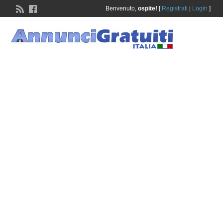
Benvenuto,
ospite!
[
Registrati
|
Login
]