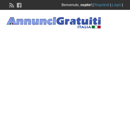
Benvenuto,
ospite!
[
Registrati
|
Login
]