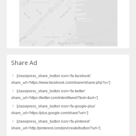
Share Ad
[classipress_share_button icon='fa-facebook'
share_url='https://www.facebook.com/sharer/sharer.php?u=']
[classipress_share_button icon='fa-twitter'
share_url='https://twitter.com/intent/tweet?text=&url=']
[classipress_share_button icon='fa-google-plus'
share_url='https://plus.google.com/share?url=']
[classipress_share_button icon='fa-pinterest'
share_url='http://pinterest.com/pin/create/button/?url=']