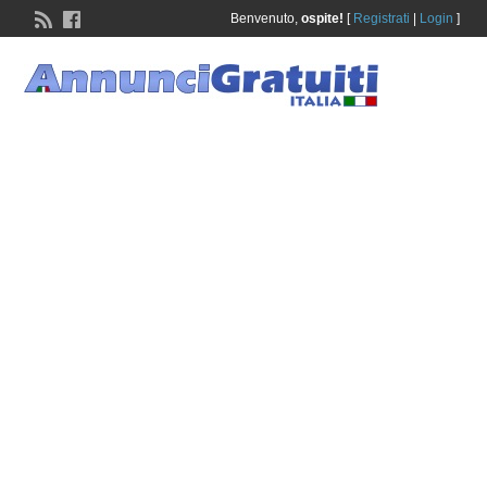
Benvenuto,
ospite!
[
Registrati
|
Login
]