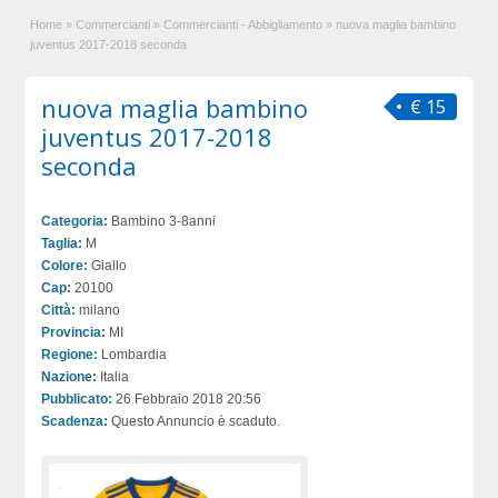
Home
»
Commercianti
»
Commercianti - Abbigliamento
»
nuova maglia bambino
juventus 2017-2018 seconda
nuova maglia bambino
€ 15
juventus 2017-2018
seconda
Categoria:
Bambino 3-8anni
Taglia:
M
Colore:
Giallo
Cap:
20100
Città:
milano
Provincia:
MI
Regione:
Lombardia
Nazione:
Italia
Pubblicato:
26 Febbraio 2018 20:56
Scadenza:
Questo Annuncio è scaduto.