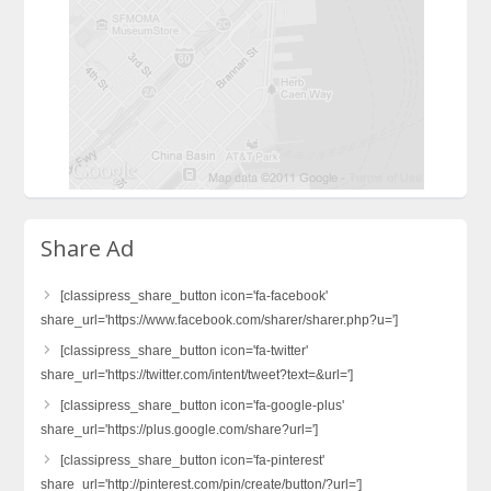
Share Ad
[classipress_share_button icon='fa-facebook'
share_url='https://www.facebook.com/sharer/sharer.php?u=']
[classipress_share_button icon='fa-twitter'
share_url='https://twitter.com/intent/tweet?text=&url=']
[classipress_share_button icon='fa-google-plus'
share_url='https://plus.google.com/share?url=']
[classipress_share_button icon='fa-pinterest'
share_url='http://pinterest.com/pin/create/button/?url=']