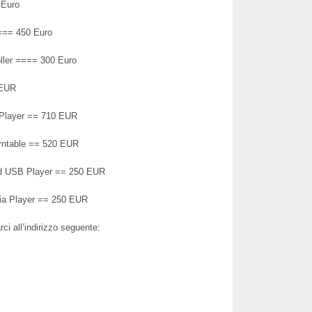
 Euro
=== 450 Euro
ler ==== 300 Euro
 EUR
 Player == 710 EUR
rntable == 520 EUR
 USB Player == 250 EUR
dia Player == 250 EUR
ci all’indirizzo seguente: