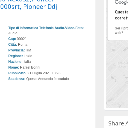
1000srt, Pioneer Ddj
Ci di
Questa
corret
Tipo di Informatica Telefonia Audio-Video-Foto:
Sei il p
web?
Audio
Cap:
00021
Città:
Roma
Provincia:
RM
Regione:
Lazio
Nazione:
Italia
Nome:
Rafael Borini
Pubblicato:
21 Luglio 2021 13:28
Scadenza:
Questo Annuncio è scaduto.
Share 