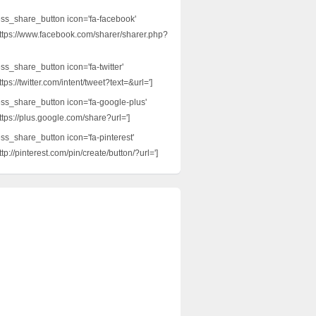
ess_share_button icon='fa-facebook'
ttps://www.facebook.com/sharer/sharer.php?
ss_share_button icon='fa-twitter'
tps://twitter.com/intent/tweet?text=&url=']
ess_share_button icon='fa-google-plus'
ttps://plus.google.com/share?url=']
ess_share_button icon='fa-pinterest'
tp://pinterest.com/pin/create/button/?url=']