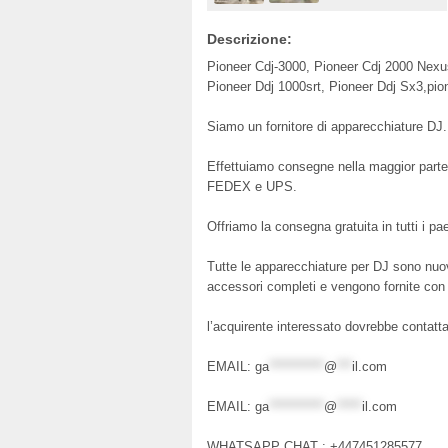
Descrizione:
Pioneer Cdj-3000, Pioneer Cdj 2000 Nex
Pioneer Ddj 1000srt, Pioneer Ddj Sx3,
Siamo un fornitore di apparecchiature DJ
Effettuiamo consegne nella maggior parte 
FEDEX e UPS.
Offriamo la consegna gratuita in tutti i pae
Tutte le apparecchiature per DJ sono nuove
accessori completi e vengono fornite con 
l’acquirente interessato dovrebbe contattar
EMAIL:
ga
***********
@
***
il.com
EMAIL:
ga
***********
@
*****
il.com
WHATSAPP CHAT : +447451285577