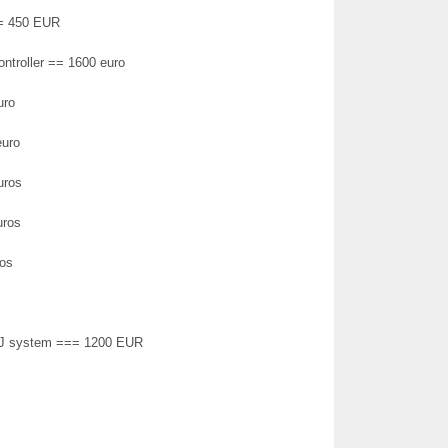
== 450 EUR
ntroller == 1600 euro
uro
euro
uros
uros
ros
 DJ system === 1200 EUR