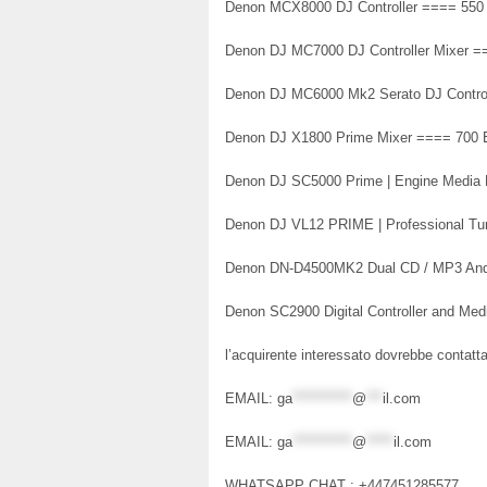
Denon MCX8000 DJ Controller ==== 550
Denon DJ MC7000 DJ Controller Mixer =
Denon DJ MC6000 Mk2 Serato DJ Control
Denon DJ X1800 Prime Mixer ==== 700
Denon DJ SC5000 Prime | Engine Media
Denon DJ VL12 PRIME | Professional Tu
Denon DN-D4500MK2 Dual CD / MP3 And
Denon SC2900 Digital Controller and Me
l’acquirente interessato dovrebbe contattar
EMAIL:
ga
***********
@
***
il.com
EMAIL:
ga
***********
@
*****
il.com
WHATSAPP CHAT : +447451285577