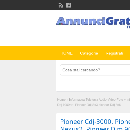
HOME
Categorie
Registrati
Home
»
Informatica Telefonia Audio-Video-Foto
»
In
Ddj 1000srt, Pioneer Ddj Sx3,pioneer Ddj-flx6
Pioneer Cdj-3000, Pion
Nexus2, Pioneer Djm 9