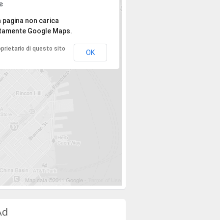
spiace, l'indirizzo non è stato trovato.
 pagina non carica
tamente Google Maps.
roprietario di questo sito
OK
Ad