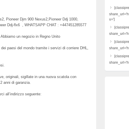
[classipr
share_url='h
us2, Pioneer Djm 900 Nexus2,Pioneer Ddj 1000,
u=']
pioneer Ddj-flx6 , WHATSAPP CHAT : +447451285577
[classipre
share_url='ht
. Abbiamo un negozio in Regno Unito
[classipr
dei paesi del mondo tramite i servizi di corriere DHL,
share_url='h
[classipr
share_url='ht
si.
, originali, sigillate in una nuova scatola con
2 anni di garanzia.
ci all’indirizzo seguente: