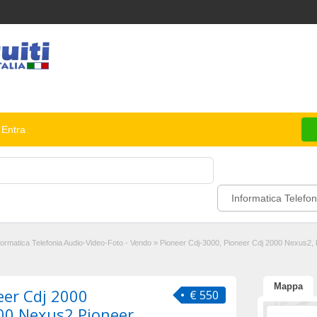
Entra
Informatica Telefon
formatica Telefonia Audio-Video-Foto - Vendo
»
Pioneer Cdj-3000, Pioneer Cdj 2000 Nexus2,
Mappa
eer Cdj 2000
€ 550
00 Nexus2,Pioneer