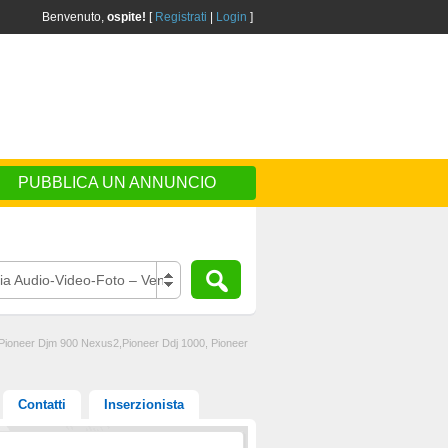
Benvenuto,
ospite!
[
Registrati
|
Login
]
PUBBLICA UN ANNUNCIO
ia Audio-Video-Foto – Vendo
 Pioneer Djm 900 Nexus2,Pioneer Ddj 1000, Pioneer
Contatti
Inserzionista