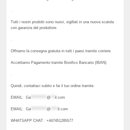
.
Tutti i nostri prodotti sono nuovi, sigillati in una nuova scatola
con garanzia del produttore.
.
Offriamo la consegna gratuita in tutti i paesi tramite corriere.
Accettiamo Pagamento tramite Bonifico Bancario (IBAN).
.
Quindi, contattaci subito e fai il tuo ordine tramite:
EMAIL:
Ga
***********
@
***
il.com
EMAIL:
Ga
***********
@
*****
il.com
WHATSAPP CHAT : +447451285577