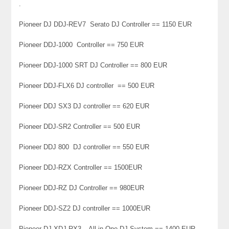
.
Pioneer DJ DDJ-REV7 Serato DJ Controller == 1150 EUR
Pioneer DDJ-1000 Controller == 750 EUR
Pioneer DDJ-1000 SRT DJ Controller == 800 EUR
Pioneer DDJ-FLX6 DJ controller == 500 EUR
Pioneer DDJ SX3 DJ controller == 620 EUR
Pioneer DDJ-SR2 Controller == 500 EUR
Pioneer DDJ 800 DJ controller == 550 EUR
Pioneer DDJ-RZX Controller == 1500EUR
Pioneer DDJ-RZ DJ Controller == 980EUR
Pioneer DDJ-SZ2 DJ controller == 1000EUR
Pioneer DJ XDJ-RX3 – All-in-One DJ System == 1400 EUR