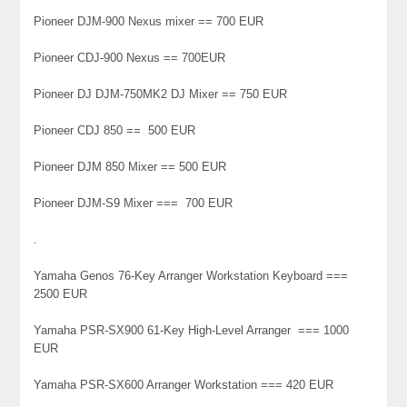
Pioneer DJM-900 Nexus mixer == 700 EUR
Pioneer CDJ-900 Nexus == 700EUR
Pioneer DJ DJM-750MK2 DJ Mixer == 750 EUR
Pioneer CDJ 850 == 500 EUR
Pioneer DJM 850 Mixer == 500 EUR
Pioneer DJM-S9 Mixer === 700 EUR
.
Yamaha Genos 76-Key Arranger Workstation Keyboard ===
2500 EUR
Yamaha PSR-SX900 61-Key High-Level Arranger === 1000
EUR
Yamaha PSR-SX600 Arranger Workstation === 420 EUR