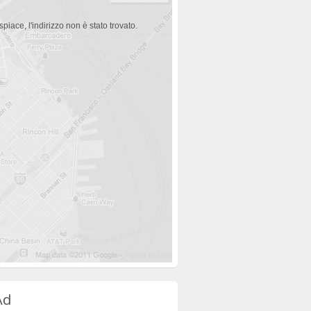
spiace, l'indirizzo non è stato trovato.
Ad