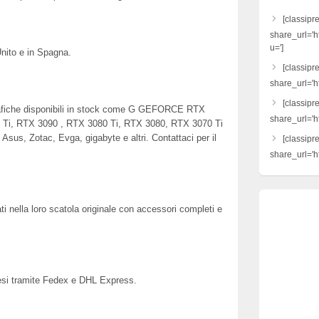
[classipr
share_url='h
u=']
nito e in Spagna.
[classipre
share_url='ht
[classipr
rafiche disponibili in stock come G GEFORCE RTX
share_url='h
 Ti, RTX 3090 , RTX 3080 Ti, RTX 3080, RTX 3070 Ti
Asus, Zotac, Evga, gigabyte e altri. Contattaci per il
[classipr
share_url='ht
llati nella loro scatola originale con accessori completi e
paesi tramite Fedex e DHL Express.