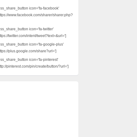
ess_share_button icon='fa-facebook'
ttps://www.facebook.com/sharer/sharer.php?
ss_share_button icon='fa-twitter'
tps://twitter.com/intent/tweet?text=&url=']
ess_share_button icon='fa-google-plus'
ttps://plus.google.com/share?url=']
ess_share_button icon='fa-pinterest'
tp://pinterest.com/pin/create/button/?url=']