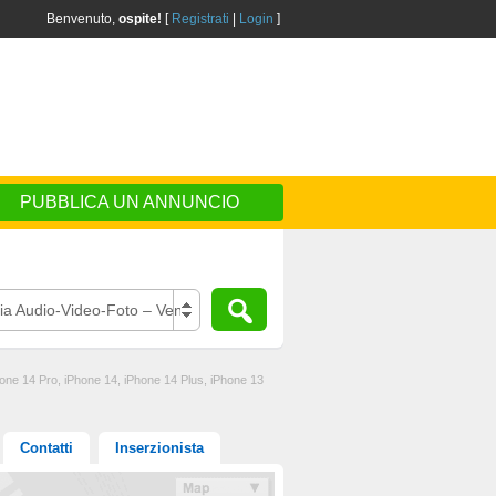
Benvenuto,
ospite!
[
Registrati
|
Login
]
PUBBLICA UN ANNUNCIO
ia Audio-Video-Foto – Vendo
hone 14 Pro, iPhone 14, iPhone 14 Plus, iPhone 13
Contatti
Inserzionista