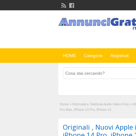
HOME
Categorie
Registrati
Home
»
Informatica Telefonia Audio-Video-Foto
»
In
Pro Max, iPhone 13 Pro, iPhone 13
Originali , Nuovi Apple
iPhone 14 Pro, iPhone 