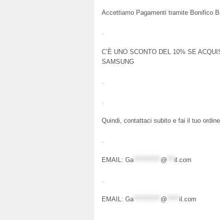
Accettiamo Pagamenti tramite Bonifico B
.
C’È UNO SCONTO DEL 10% SE ACQUIS
SAMSUNG
.
.
Quindi, contattaci subito e fai il tuo ordine
.
EMAIL:
Ga
***********
@
***
il.com
.
EMAIL:
Ga
***********
@
*****
il.com
.