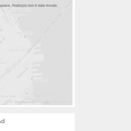
spiace, l'indirizzo non è stato trovato.
Ad