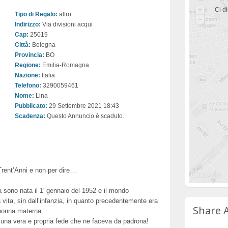
Ci di
Tipo di Regalo:
altro
Indirizzo:
Via divisioni acqui
Cap:
25019
Città:
Bologna
Provincia:
BO
Regione:
Emilia-Romagna
Nazione:
Italia
Telefono:
3290059461
Nome:
Lina
Pubblicato:
29 Settembre 2021 18:43
Scadenza:
Questo Annuncio è scaduto.
 Trent’Anni e non per dire…
la sono nata il 1′ gennaio del 1952 e il mondo
a vita, sin dall’infanzia, in quanto precedentemente era
Share 
nonna materna.
una vera e propria fede che ne faceva da padrona!