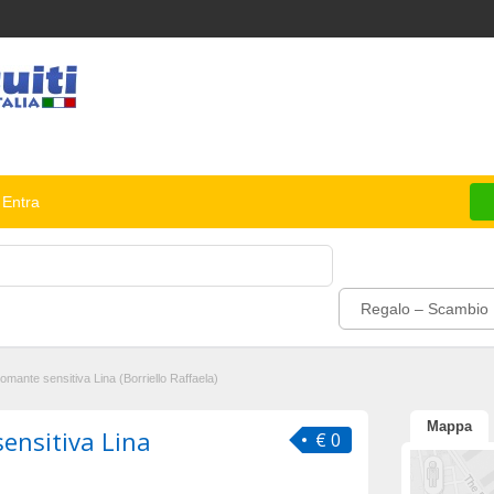
Entra
Regalo – Scambio
tomante sensitiva Lina (Borriello Raffaela)
Mappa
sensitiva Lina
€ 0