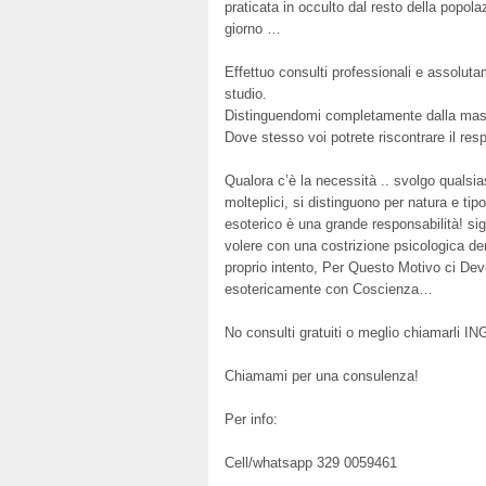
praticata in occulto dal resto della popol
giorno …
Effettuo consulti professionali e assoluta
studio.
Distinguendomi completamente dalla mass
Dove stesso voi potrete riscontrare il re
Qualora c’è la necessità .. svolgo qualsias
molteplici, si distinguono per natura e ti
esoterico è una grande responsabilità! sig
volere con una costrizione psicologica der
proprio intento, Per Questo Motivo ci Dev
esotericamente con Coscienza…
No consulti gratuiti o meglio chiamarli
Chiamami per una consulenza!
Per info:
Cell/whatsapp 329 0059461