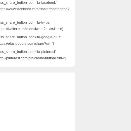
ess_share_button icon='fa-facebook'
ttps://www.facebook.com/sharer/sharer.php?
ss_share_button icon='fa-twitter'
tps://twitter.com/intent/tweet?text=&url=']
ess_share_button icon='fa-google-plus'
ttps://plus.google.com/share?url=']
ess_share_button icon='fa-pinterest'
tp://pinterest.com/pin/create/button/?url=']