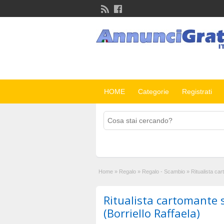
HOME
Categorie
Registrati
Home
»
Regalo
»
Regalo - Scambio
»
Ritualista car
Ritualista cartomante 
(Borriello Raffaela)