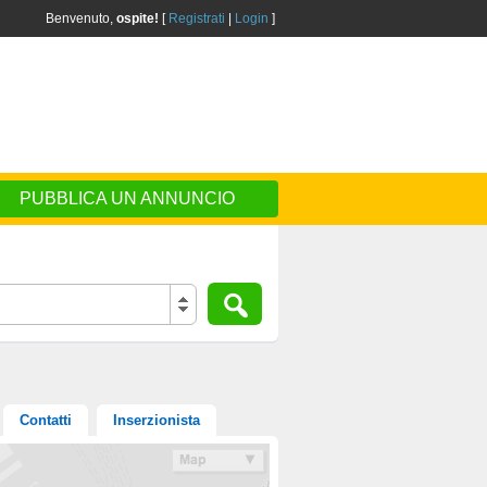
Benvenuto,
ospite!
[
Registrati
|
Login
]
PUBBLICA UN ANNUNCIO
Contatti
Inserzionista