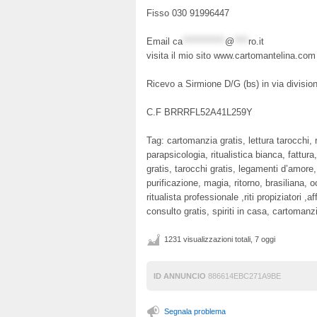
Fisso 030 91996447
Email
ca
************
@
****
ro.it
visita il mio sito www.cartomantelina.com
Ricevo a Sirmione D/G (bs) in via divisio
C.F BRRRFL52A41L259Y
Tag: cartomanzia gratis, lettura tarocchi, 
parapsicologia, ritualistica bianca, fattur
gratis, tarocchi gratis, legamenti d’amore,
purificazione, magia, ritorno, brasiliana, o
ritualista professionale ,riti propiziatori ,
consulto gratis, spiriti in casa, cartomanz
1231 visualizzazioni totali, 7 oggi
ID ANNUNCIO
886614EBC271A9BE
Segnala problema