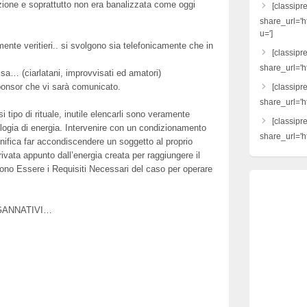
azione e soprattutto non era banalizzata come oggi
[classipr
share_url='h
u=']
mente veritieri.. si svolgono sia telefonicamente che in
[classipre
share_url='ht
a… (ciarlatani, improvvisati ed amatori)
sponsor che vi sarà comunicato.
[classipr
share_url='h
i tipo di rituale, inutile elencarli sono veramente
[classipr
pologia di energia. Intervenire con un condizionamento
share_url='ht
nifica far accondiscendere un soggetto al proprio
ivata appunto dall’energia creata per raggiungere il
ono Essere i Requisiti Necessari del caso per operare
 INGANNATIVI…