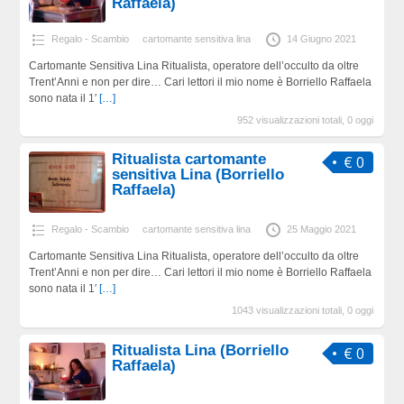
Raffaela)
Regalo - Scambio
cartomante sensitiva lina
14 Giugno 2021
Cartomante Sensitiva Lina Ritualista, operatore dell’occulto da oltre
Trent’Anni e non per dire… Cari lettori il mio nome è Borriello Raffaela
sono nata il 1′
[…]
952 visualizzazioni totali, 0 oggi
Ritualista cartomante
€ 0
sensitiva Lina (Borriello
Raffaela)
Regalo - Scambio
cartomante sensitiva lina
25 Maggio 2021
Cartomante Sensitiva Lina Ritualista, operatore dell’occulto da oltre
Trent’Anni e non per dire… Cari lettori il mio nome è Borriello Raffaela
sono nata il 1′
[…]
1043 visualizzazioni totali, 0 oggi
Ritualista Lina (Borriello
€ 0
Raffaela)