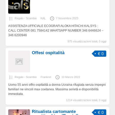
Regalo - Scambio
KAL
7 Novembre 2023
ASSISTENZA UFFICIALE ECOGRAFI ALOKA HITACHI KALSYS :
CALL CENTER 081 7584142 WHATSAPP NUMBER 346 6446624 –
346 6200946
975 visualizzazioni totali, 0 oggi
Offesi ospitalità
€ 0
Regalo - Scambio
Frankrei
10 Marzo 2022
Uomo 55 anni offro ospitalità a donna Ucraina rifugiata senza impegni
familiari ne vincoli max coetanea. Massima serietà e disponibilità
immediata.
1214 visualizzazioni totali, 0 oggi
Ritualista cartomante
€ 0