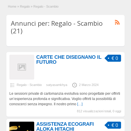
Home
»
Regalo
»
Regalo - Scambio
Annunci per: Regalo - Scambio
(21)
CARTE CHE DISEGNANO IL
€ 0
FUTURO
Regalo - Scambio
satyasamkhya
2 Marzo 2024
Le sessioni private di cartomanzia evolutiva sono progettate per offrirti
un’esperienza profonda e significativa. Voglio offrirti la possibilità di
conoscerci senza impegno. Il nostro primo
[…]
812 visualizzazioni totali, 0 oggi
ASSISTENZA ECOGRAFI
€ 0
ALOKA HITACHI