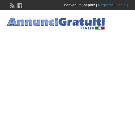
Benvenuto,
ospite!
[
Registrati
|
Login
]