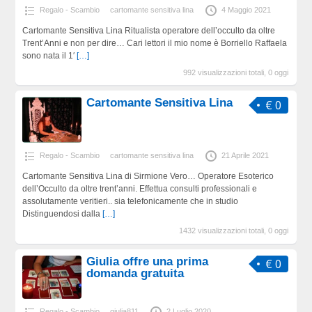
Regalo - Scambio
cartomante sensitiva lina
4 Maggio 2021
Cartomante Sensitiva Lina Ritualista operatore dell’occulto da oltre
Trent’Anni e non per dire… Cari lettori il mio nome è Borriello Raffaela
sono nata il 1′
[…]
992 visualizzazioni totali, 0 oggi
Cartomante Sensitiva Lina
€ 0
Regalo - Scambio
cartomante sensitiva lina
21 Aprile 2021
Cartomante Sensitiva Lina di Sirmione Vero… Operatore Esoterico
dell’Occulto da oltre trent’anni. Effettua consulti professionali e
assolutamente veritieri.. sia telefonicamente che in studio
Distinguendosi dalla
[…]
1432 visualizzazioni totali, 0 oggi
Giulia offre una prima
€ 0
domanda gratuita
Regalo - Scambio
giulia811
2 Luglio 2020