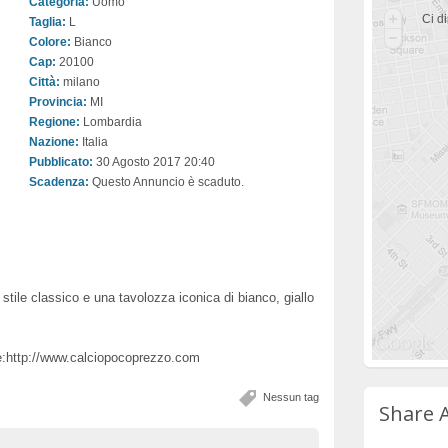
Categoria:
Uomo
Ci di
Taglia:
L
Colore:
Bianco
Cap:
20100
Città:
milano
Provincia:
MI
Regione:
Lombardia
Nazione:
Italia
Pubblicato:
30 Agosto 2017 20:40
Scadenza:
Questo Annuncio è scaduto.
tile classico e una tavolozza iconica di bianco, giallo
re:http://www.calciopocoprezzo.com
Nessun tag
Share 