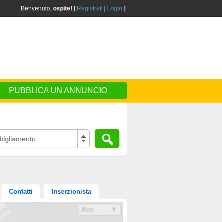
Benvenuto,
ospite!
[
Registrati
|
Login
]
PUBBLICA UN ANNUNCIO
igliamento
Contatti
Inserzionista