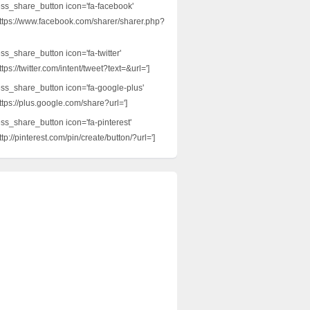
ess_share_button icon='fa-facebook'
ttps://www.facebook.com/sharer/sharer.php?
ss_share_button icon='fa-twitter'
tps://twitter.com/intent/tweet?text=&url=']
ess_share_button icon='fa-google-plus'
ttps://plus.google.com/share?url=']
ess_share_button icon='fa-pinterest'
tp://pinterest.com/pin/create/button/?url=']