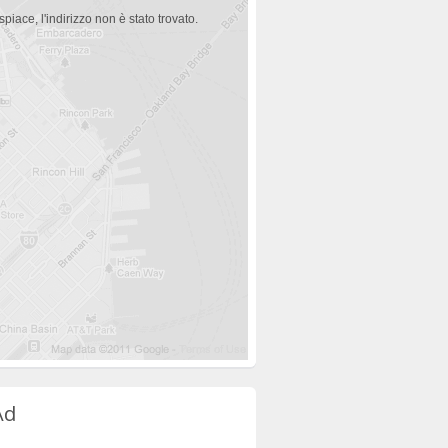
spiace, l'indirizzo non è stato trovato.
Ad