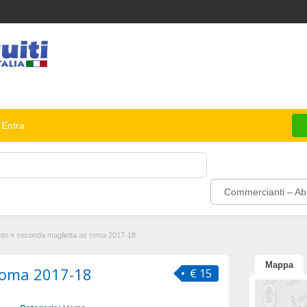
Entra
Commercianti – Abb
nto
»
seconda maglietta as roma 2017-18
Mappa
roma 2017-18
€ 15