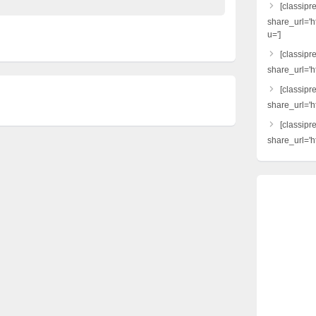
[classipr
share_url='h
u=']
[classipre
share_url='ht
[classipr
share_url='h
[classipr
share_url='ht