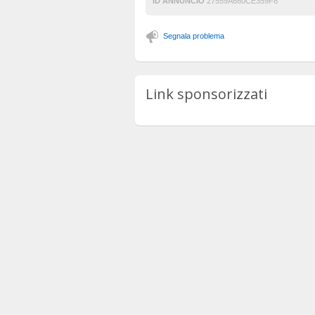
ID ANNUNCIO
27559A680CE359F8
Segnala problema
Link sponsorizzati