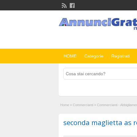
HOME
Categorie
Registrati
Home
»
Commercianti
»
Commercianti - Abbigliame
seconda maglietta as 