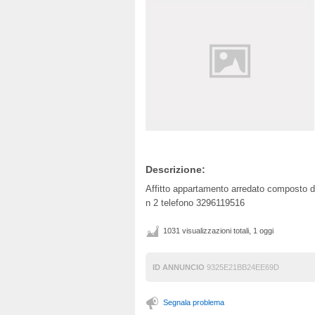
Descrizione:
Affitto appartamento arredato composto da
n 2 telefono 3296119516
1031 visualizzazioni totali, 1 oggi
ID ANNUNCIO
9325E21BB24EE69D
Segnala problema