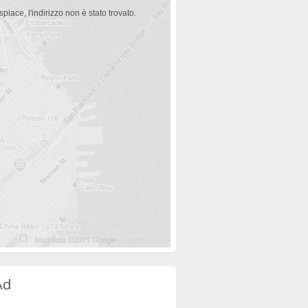
spiace, l'indirizzo non è stato trovato.
Ad