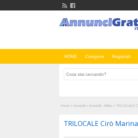
HOME
Categorie
Registrati
Home
»
Immobili
»
Immobili - Affitto
»
TRILOCALE Ci
TRILOCALE Cirò Marin