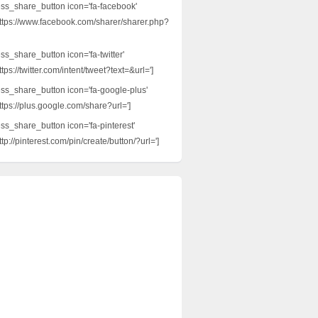
ess_share_button icon='fa-facebook'
ttps://www.facebook.com/sharer/sharer.php?
ss_share_button icon='fa-twitter'
tps://twitter.com/intent/tweet?text=&url=']
ess_share_button icon='fa-google-plus'
ttps://plus.google.com/share?url=']
ess_share_button icon='fa-pinterest'
tp://pinterest.com/pin/create/button/?url=']