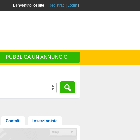
Benvenuto,
ospite!
[
Registrati
|
Login
]
PUBBLICA UN ANNUNCIO
Contatti
Inserzionista