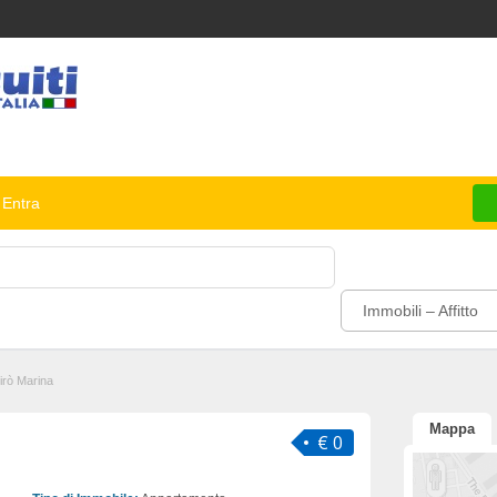
Entra
Immobili – Affitto
rò Marina
Mappa
a
€ 0