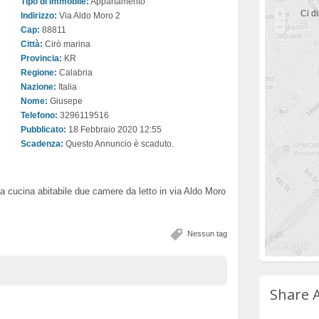
Tipo di Immobile:
Appartamento
Ci di
Indirizzo:
Via Aldo Moro 2
Cap:
88811
Città:
Cirò marina
Provincia:
KR
Regione:
Calabria
Nazione:
Italia
Nome:
Giusepe
Telefono:
3296119516
Pubblicato:
18 Febbraio 2020 12:55
Scadenza:
Questo Annuncio è scaduto.
 cucina abitabile due camere da letto in via Aldo Moro
Nessun tag
Share 