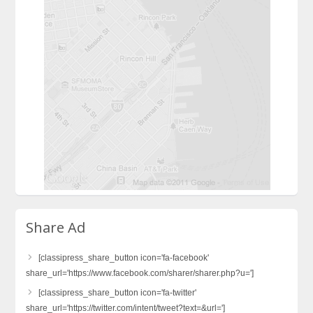
Share Ad
[classipress_share_button icon='fa-facebook'
share_url='https://www.facebook.com/sharer/sharer.php?u=']
[classipress_share_button icon='fa-twitter'
share_url='https://twitter.com/intent/tweet?text=&url=']