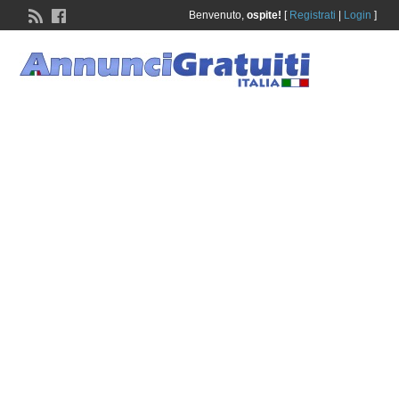
Benvenuto,
ospite!
[
Registrati
|
Login
]