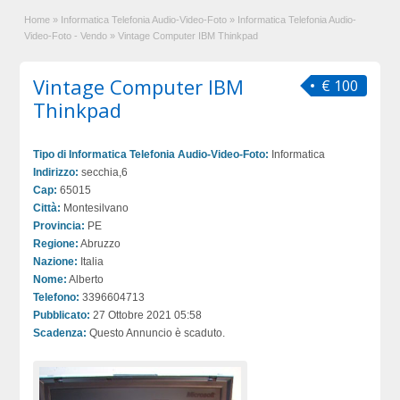
Home
»
Informatica Telefonia Audio-Video-Foto
»
Informatica Telefonia Audio-
Video-Foto - Vendo
»
Vintage Computer IBM Thinkpad
Vintage Computer IBM
€ 100
Thinkpad
Tipo di Informatica Telefonia Audio-Video-Foto:
Informatica
Indirizzo:
secchia,6
Cap:
65015
Città:
Montesilvano
Provincia:
PE
Regione:
Abruzzo
Nazione:
Italia
Nome:
Alberto
Telefono:
3396604713
Pubblicato:
27 Ottobre 2021 05:58
Scadenza:
Questo Annuncio è scaduto.