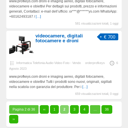
www.profkeys.com droni e imaging aereo, digitali fotocamere,
videocamere e obiettivi Per dettagli sui prodotti, prezzo e informazioni
generali, Contattaci: e-mail dell’ufficio: or***@******ys.com WhatsApp:
+60162493187 /
[…]
581 visualizzazioni totali, 1 oggi
videocamere, digitali
€ 700
fotocamere e droni
Informatica Telefonia Audio-Video-Foto - Vendo
orderprofkeys
6
Agosto 2023
www.profkeys.com droni e imaging aereo, digitali fotocamere,
videocamere e obiettivi Tutti i prodotti sono nuovi, originali, sigillati
nella scatola con garanzia del produttore. Per i
[…]
659 visualizzazioni totali, 0 oggi
Pagina 2 di 36
‹‹
1
2
3
4
…
36
››