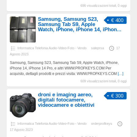
696 visualizzazioni totali, 0 oggi
Samsung, Samsung S23,
€ 400
Samsung Tab S9, Apple
Watch, iPhone, iPhone 14, iPhon...
Informatica Telefonia Audio-Video-Foto - Vendo
saleprsa
17
Agosto 2023
Samsung, Samsung S23, Samsung Tab S9, Apple Watch, iPhone,
iPhone 14, iPhone 14 Pro, e altri WWW.PROFKEYS.COM Per
acquisto, dettagli prodotti e prezzi visita: WWW.PROFKEYS.COM
[…]
609 visualizzazioni totali, 0 oggi
droni e imaging aereo,
€ 300
digitali fotocamere,
videocamere e obiettivi
Informatica Telefonia Audio-Video-Foto - Vendo
orderprofkeys
17 Agosto 2023