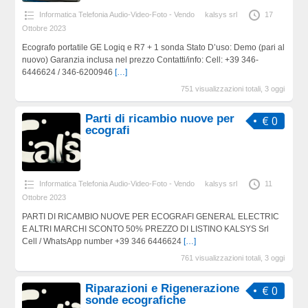
Informatica Telefonia Audio-Video-Foto - Vendo
kalsys srl
17
Ottobre 2023
Ecografo portatile GE Logiq e R7 + 1 sonda Stato D’uso: Demo (pari al
nuovo) Garanzia inclusa nel prezzo Contatti/info: Cell: +39 346-
6446624 / 346-6200946
[…]
751 visualizzazioni totali, 3 oggi
Parti di ricambio nuove per
€ 0
ecografi
Informatica Telefonia Audio-Video-Foto - Vendo
kalsys srl
11
Ottobre 2023
PARTI DI RICAMBIO NUOVE PER ECOGRAFI GENERAL ELECTRIC
E ALTRI MARCHI SCONTO 50% PREZZO DI LISTINO KALSYS Srl
Cell / WhatsApp number +39 346 6446624
[…]
761 visualizzazioni totali, 3 oggi
Riparazioni e Rigenerazione
€ 0
sonde ecografiche