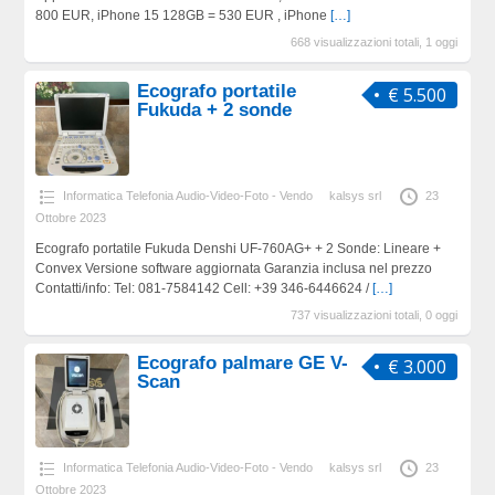
800 EUR, iPhone 15 128GB = 530 EUR , iPhone
[…]
668 visualizzazioni totali, 1 oggi
Ecografo portatile
€ 5.500
Fukuda + 2 sonde
Informatica Telefonia Audio-Video-Foto - Vendo
kalsys srl
23
Ottobre 2023
Ecografo portatile Fukuda Denshi UF-760AG+ + 2 Sonde: Lineare +
Convex Versione software aggiornata Garanzia inclusa nel prezzo
Contatti/info: Tel: 081-7584142 Cell: +39 346-6446624 /
[…]
737 visualizzazioni totali, 0 oggi
Ecografo palmare GE V-
€ 3.000
Scan
Informatica Telefonia Audio-Video-Foto - Vendo
kalsys srl
23
Ottobre 2023