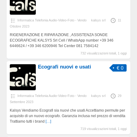
Informatica Telefonia Audio-Video-Foto - Vendo
kalsys srl
11
Ottobre 2023
RIGENERAZIONE E RIPARAZIONE , ASSISTENZA SONDE
ECOGRAFICHE KALSYS Srl Cell / WhatsApp number +39 346
6446624 / +39 346 6200946 Tel Center 081 7584142
732 visualizzazioni totali, 1 oggi
Ecografi nuovi e usati
€ 0
Informatica Telefonia Audio-Video-Foto - Vendo
kalsys srl
29
Settembre 2023
Kalsys Vendiamo Ecografi sia nuovi che usati Accettiamo permute per
acquisto di un nuovo ecografo. Garanzia inclusa nel prezzo di vendita
Trattiamo tutti i brand
[…]
719 visualizzazioni totali, 1 oggi