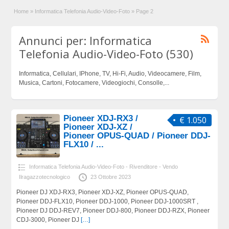
Home
»
Informatica Telefonia Audio-Video-Foto
»
Page 2
Annunci per: Informatica
Telefonia Audio-Video-Foto (530)
Informatica, Cellulari, IPhone, TV, Hi-Fi, Audio, Videocamere, Film,
Musica, Cartoni, Fotocamere, Videogiochi, Consolle,...
Pioneer XDJ-RX3 /
€ 1.050
Pioneer XDJ-XZ /
Pioneer OPUS-QUAD / Pioneer DDJ-
FLX10 / ...
Informatica Telefonia Audio-Video-Foto - Rivenditore - Vendo
Ilragazzotecnologico
23 Ottobre 2023
Pioneer DJ XDJ-RX3, Pioneer XDJ-XZ, Pioneer OPUS-QUAD,
Pioneer DDJ-FLX10, Pioneer DDJ-1000, Pioneer DDJ-1000SRT ,
Pioneer DJ DDJ-REV7, Pioneer DDJ-800, Pioneer DDJ-RZX, Pioneer
CDJ-3000, Pioneer DJ
[…]