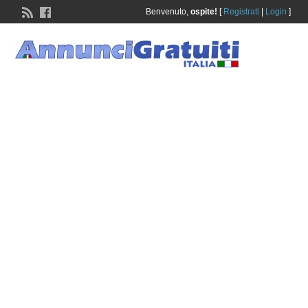
Benvenuto,
ospite!
[
Registrati
|
Login
]