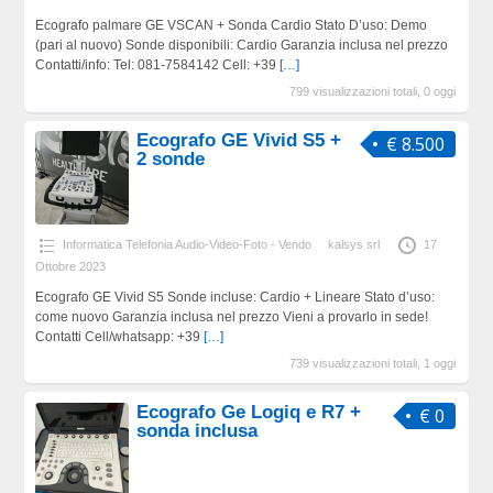
Ecografo palmare GE VSCAN + Sonda Cardio Stato D’uso: Demo
(pari al nuovo) Sonde disponibili: Cardio Garanzia inclusa nel prezzo
Contatti/info: Tel: 081-7584142 Cell: +39
[…]
799 visualizzazioni totali, 0 oggi
Ecografo GE Vivid S5 +
€ 8.500
2 sonde
Informatica Telefonia Audio-Video-Foto - Vendo
kalsys srl
17
Ottobre 2023
Ecografo GE Vivid S5 Sonde incluse: Cardio + Lineare Stato d’uso:
come nuovo Garanzia inclusa nel prezzo Vieni a provarlo in sede!
Contatti Cell/whatsapp: +39
[…]
739 visualizzazioni totali, 1 oggi
Ecografo Ge Logiq e R7 +
€ 0
sonda inclusa