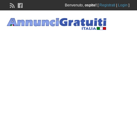
Benvenuto,
ospite!
[
Registrati
|
Login
]