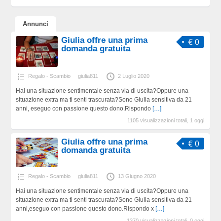
Annunci
Giulia offre una prima
€ 0
domanda gratuita
Regalo - Scambio
giulia811
2 Luglio 2020
Hai una situazione sentimentale senza via di uscita?Oppure una
situazione extra ma ti senti trascurata?Sono Giulia sensitiva da 21
anni, eseguo con passione questo dono.Rispondo
[…]
1105 visualizzazioni totali, 1 oggi
Giulia offre una prima
€ 0
domanda gratuita
Regalo - Scambio
giulia811
13 Giugno 2020
Hai una situazione sentimentale senza via di uscita?Oppure una
situazione extra ma ti senti trascurata?Sono Giulia sensitiva da 21
anni,eseguo con passione questo dono.Rispondo x
[…]
1370 visualizzazioni totali, 0 oggi