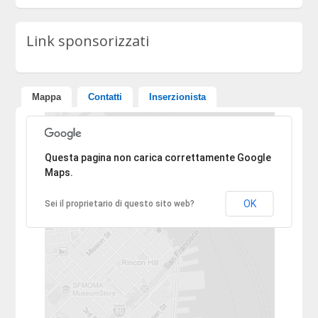
Link sponsorizzati
Mappa
Contatti
Inserzionista
Ci dispiace, l'indirizzo non è stato trovato.
Questa pagina non carica correttamente Google
Maps.
OK
Sei il proprietario di questo sito web?