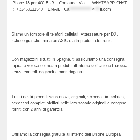
iPhone 13 per 400 EUR , Contattaci Via : WHATSAPP CHAT
: +32460211540 , EMAIL :
Ga
**************
@
***
il.com
.
Siamo un fornitore di telefoni cellulari, Attrezzature per DJ ,
schede grafiche, minatori ASIC e altri prodotti elettronici.
.
Con magazzini situati in Spagna, ti assicuriamo una consegna
rapida e veloce dei nostri prodotti all’interno dell’Unione Europea
senza controlli doganali o oneri doganali.
.
Tutti i nostri prodotti sono nuovi, originali, sbloccati in fabbrica,
accessori completi sigillati nelle loro scatole originali e vengono
forniti con 2 anni di garanzia.
.
Offriamo la consegna gratuita all’interno dell’Unione Europea