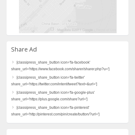
Share Ad
[classipress_share_button icon='fa-facebook'
share_url='https://www.facebook.com/sharer/sharer.php?u=']
[classipress_share_button icon='fa-twitter'
share_url='https://twitter.com/intent/tweet?text=&url=']
[classipress_share_button icon='fa-google-plus'
share_url='https://plus.google.com/share?url=']
[classipress_share_button icon='fa-pinterest'
share_url='http://pinterest.com/pin/create/button/?url=']