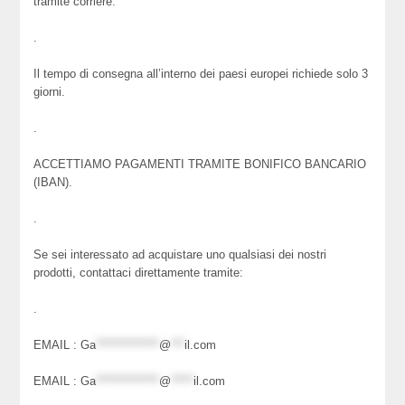
tramite corriere.
.
Il tempo di consegna all’interno dei paesi europei richiede solo 3
giorni.
.
ACCETTIAMO PAGAMENTI TRAMITE BONIFICO BANCARIO
(IBAN).
.
Se sei interessato ad acquistare uno qualsiasi dei nostri
prodotti, contattaci direttamente tramite:
.
EMAIL :
Ga
**************
@
***
il.com
EMAIL :
Ga
**************
@
*****
il.com