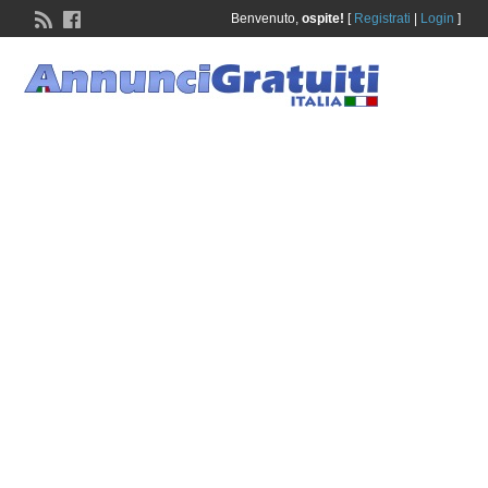
Benvenuto,
ospite!
[
Registrati
|
Login
]