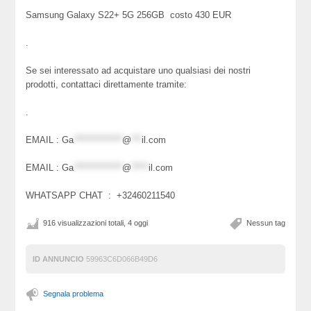
Samsung Galaxy S22+ 5G 256GB costo 430 EUR
.
Se sei interessato ad acquistare uno qualsiasi dei nostri
prodotti, contattaci direttamente tramite:
.
EMAIL :
Ga
**************
@
***
il.com
EMAIL :
Ga
**************
@
*****
il.com
WHATSAPP CHAT : +32460211540
916 visualizzazioni totali, 4 oggi
Nessun tag
ID ANNUNCIO
59963C6D066B49D6
Segnala problema